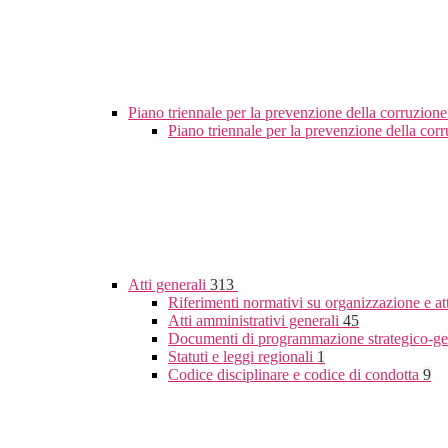
Piano triennale per la prevenzione della corruzione
Piano triennale per la prevenzione della co
Atti generali
313
Riferimenti normativi su organizzazione e at
Atti amministrativi generali
45
Documenti di programmazione strategico-ge
Statuti e leggi regionali
1
Codice disciplinare e codice di condotta
9