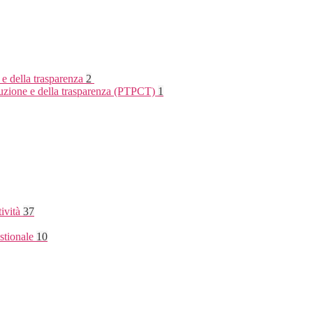
 e della trasparenza
2
rruzione e della trasparenza (PTPCT)
1
tività
37
stionale
10