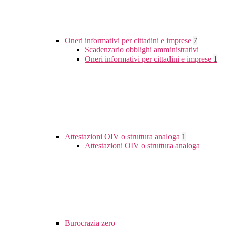
Oneri informativi per cittadini e imprese
7
Scadenzario obblighi amministrativi
Oneri informativi per cittadini e imprese
1
Attestazioni OIV o struttura analoga
1
Attestazioni OIV o struttura analoga
Burocrazia zero