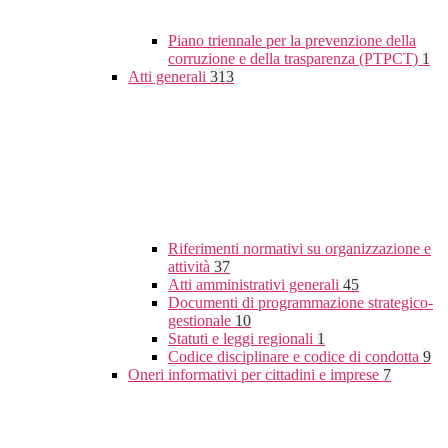
Piano triennale per la prevenzione della
corruzione e della trasparenza (PTPCT)
1
Atti generali
313
Riferimenti normativi su organizzazione e
attività
37
Atti amministrativi generali
45
Documenti di programmazione strategico-
gestionale
10
Statuti e leggi regionali
1
Codice disciplinare e codice di condotta
9
Oneri informativi per cittadini e imprese
7