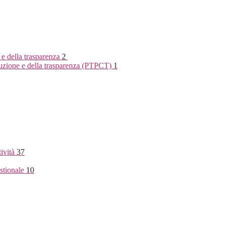
 e della trasparenza
2
rruzione e della trasparenza (PTPCT)
1
tività
37
stionale
10