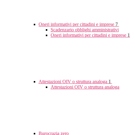
Oneri informativi per cittadini e imprese
7
Scadenzario obblighi amministrativi
Oneri informativi per cittadini e imprese
1
Attestazioni OIV o struttura analoga
1
Attestazioni OIV o struttura analoga
Burocrazia zero