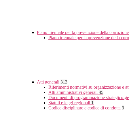
Piano triennale per la prevenzione della corruzione
Piano triennale per la prevenzione della co
Atti generali
313
Riferimenti normativi su organizzazione e at
Atti amministrativi generali
45
Documenti di programmazione strategico-ge
Statuti e leggi regionali
1
Codice disciplinare e codice di condotta
9