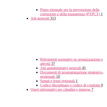
Piano triennale per la prevenzione della
corruzione e della trasparenza (PTPCT)
1
Atti generali
313
Riferimenti normativi su organizzazione e
attività
37
Atti amministrativi generali
45
Documenti di programmazione strategico-
gestionale
10
Statuti e leggi regionali
1
Codice disciplinare e codice di condotta
9
Oneri informativi per cittadini e imprese
7