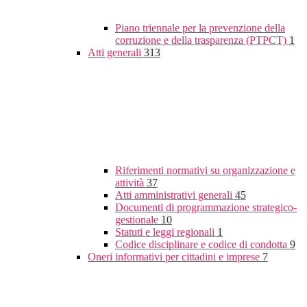
Piano triennale per la prevenzione della
corruzione e della trasparenza (PTPCT)
1
Atti generali
313
Riferimenti normativi su organizzazione e
attività
37
Atti amministrativi generali
45
Documenti di programmazione strategico-
gestionale
10
Statuti e leggi regionali
1
Codice disciplinare e codice di condotta
9
Oneri informativi per cittadini e imprese
7