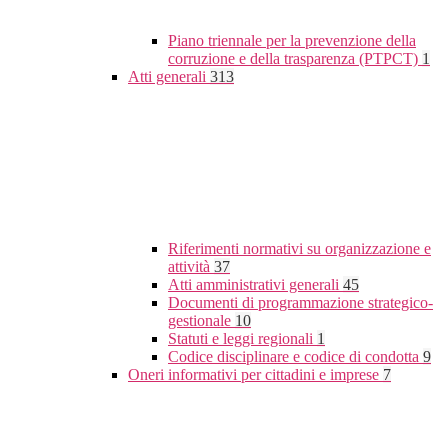
Piano triennale per la prevenzione della
corruzione e della trasparenza (PTPCT)
1
Atti generali
313
Riferimenti normativi su organizzazione e
attività
37
Atti amministrativi generali
45
Documenti di programmazione strategico-
gestionale
10
Statuti e leggi regionali
1
Codice disciplinare e codice di condotta
9
Oneri informativi per cittadini e imprese
7