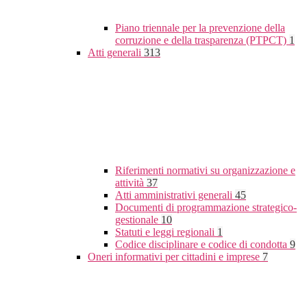
Piano triennale per la prevenzione della
corruzione e della trasparenza (PTPCT)
1
Atti generali
313
Riferimenti normativi su organizzazione e
attività
37
Atti amministrativi generali
45
Documenti di programmazione strategico-
gestionale
10
Statuti e leggi regionali
1
Codice disciplinare e codice di condotta
9
Oneri informativi per cittadini e imprese
7