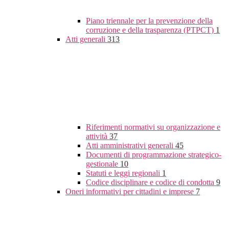
Piano triennale per la prevenzione della
corruzione e della trasparenza (PTPCT)
1
Atti generali
313
Riferimenti normativi su organizzazione e
attività
37
Atti amministrativi generali
45
Documenti di programmazione strategico-
gestionale
10
Statuti e leggi regionali
1
Codice disciplinare e codice di condotta
9
Oneri informativi per cittadini e imprese
7