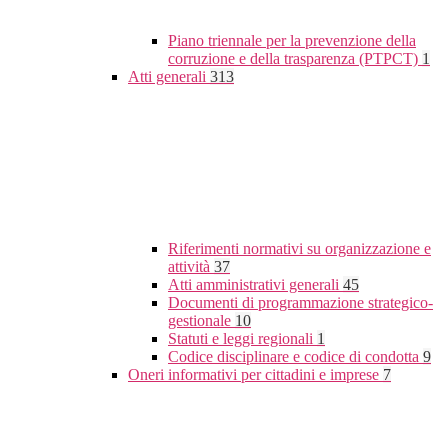
Piano triennale per la prevenzione della
corruzione e della trasparenza (PTPCT)
1
Atti generali
313
Riferimenti normativi su organizzazione e
attività
37
Atti amministrativi generali
45
Documenti di programmazione strategico-
gestionale
10
Statuti e leggi regionali
1
Codice disciplinare e codice di condotta
9
Oneri informativi per cittadini e imprese
7