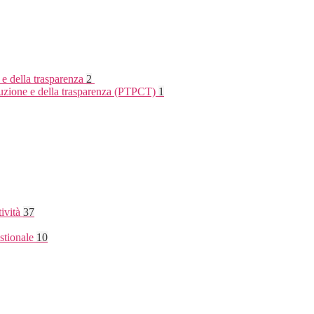
 e della trasparenza
2
rruzione e della trasparenza (PTPCT)
1
tività
37
stionale
10