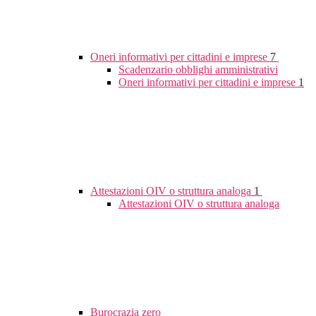
Oneri informativi per cittadini e imprese
7
Scadenzario obblighi amministrativi
Oneri informativi per cittadini e imprese
1
Attestazioni OIV o struttura analoga
1
Attestazioni OIV o struttura analoga
Burocrazia zero