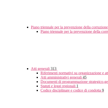
Piano triennale per la prevenzione della corruzione
Piano triennale per la prevenzione della co
Atti generali
313
Riferimenti normativi su organizzazione e at
Atti amministrativi generali
45
Documenti di programmazione strategico-ge
Statuti e leggi regionali
1
Codice disciplinare e codice di condotta
9