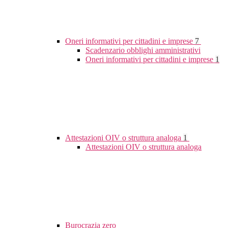
Oneri informativi per cittadini e imprese
7
Scadenzario obblighi amministrativi
Oneri informativi per cittadini e imprese
1
Attestazioni OIV o struttura analoga
1
Attestazioni OIV o struttura analoga
Burocrazia zero