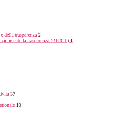
 e della trasparenza
2
rruzione e della trasparenza (PTPCT)
1
tività
37
stionale
10