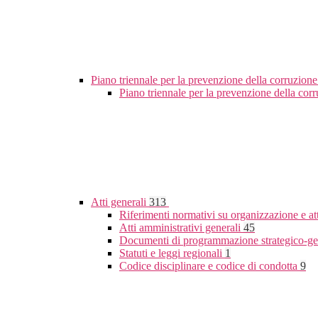
Piano triennale per la prevenzione della corruzione
Piano triennale per la prevenzione della co
Atti generali
313
Riferimenti normativi su organizzazione e at
Atti amministrativi generali
45
Documenti di programmazione strategico-ge
Statuti e leggi regionali
1
Codice disciplinare e codice di condotta
9