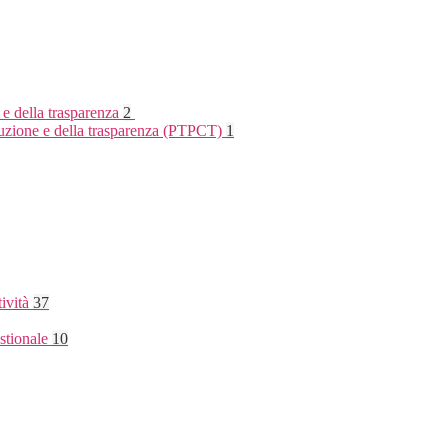
 e della trasparenza
2
rruzione e della trasparenza (PTPCT)
1
tività
37
stionale
10