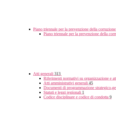
Piano triennale per la prevenzione della corruzione
Piano triennale per la prevenzione della co
Atti generali
313
Riferimenti normativi su organizzazione e at
Atti amministrativi generali
45
Documenti di programmazione strategico-ge
Statuti e leggi regionali
1
Codice disciplinare e codice di condotta
9