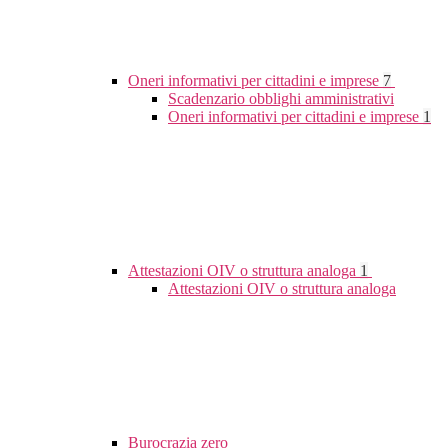
Oneri informativi per cittadini e imprese
7
Scadenzario obblighi amministrativi
Oneri informativi per cittadini e imprese
1
Attestazioni OIV o struttura analoga
1
Attestazioni OIV o struttura analoga
Burocrazia zero