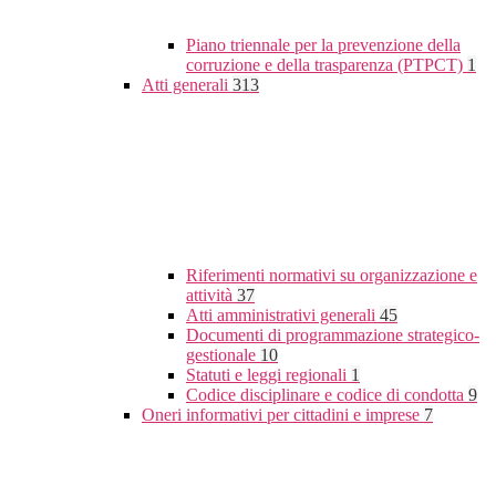
Piano triennale per la prevenzione della
corruzione e della trasparenza (PTPCT)
1
Atti generali
313
Riferimenti normativi su organizzazione e
attività
37
Atti amministrativi generali
45
Documenti di programmazione strategico-
gestionale
10
Statuti e leggi regionali
1
Codice disciplinare e codice di condotta
9
Oneri informativi per cittadini e imprese
7