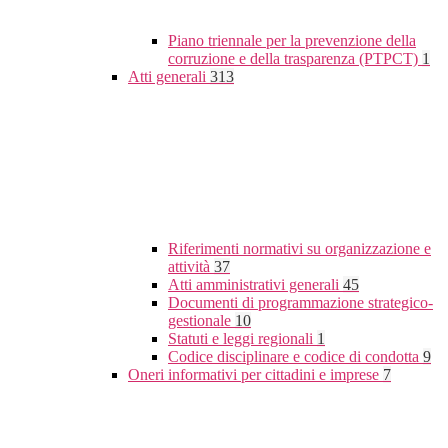
Piano triennale per la prevenzione della
corruzione e della trasparenza (PTPCT)
1
Atti generali
313
Riferimenti normativi su organizzazione e
attività
37
Atti amministrativi generali
45
Documenti di programmazione strategico-
gestionale
10
Statuti e leggi regionali
1
Codice disciplinare e codice di condotta
9
Oneri informativi per cittadini e imprese
7