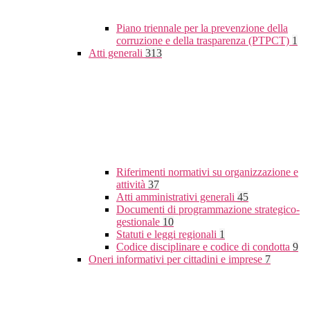
Piano triennale per la prevenzione della
corruzione e della trasparenza (PTPCT)
1
Atti generali
313
Riferimenti normativi su organizzazione e
attività
37
Atti amministrativi generali
45
Documenti di programmazione strategico-
gestionale
10
Statuti e leggi regionali
1
Codice disciplinare e codice di condotta
9
Oneri informativi per cittadini e imprese
7