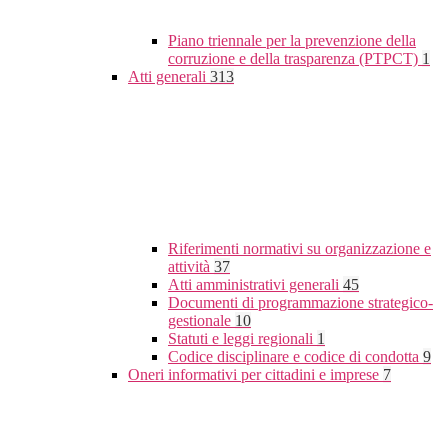
Piano triennale per la prevenzione della
corruzione e della trasparenza (PTPCT)
1
Atti generali
313
Riferimenti normativi su organizzazione e
attività
37
Atti amministrativi generali
45
Documenti di programmazione strategico-
gestionale
10
Statuti e leggi regionali
1
Codice disciplinare e codice di condotta
9
Oneri informativi per cittadini e imprese
7