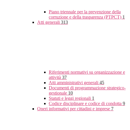
Piano triennale per la prevenzione della
corruzione e della trasparenza (PTPCT)
1
Atti generali
313
Riferimenti normativi su organizzazione e
attività
37
Atti amministrativi generali
45
Documenti di programmazione strategico-
gestionale
10
Statuti e leggi regionali
1
Codice disciplinare e codice di condotta
9
Oneri informativi per cittadini e imprese
7