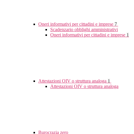
Oneri informativi per cittadini e imprese
7
Scadenzario obblighi amministrativi
Oneri informativi per cittadini e imprese
1
Attestazioni OIV o struttura analoga
1
Attestazioni OIV o struttura analoga
Burocrazia zero