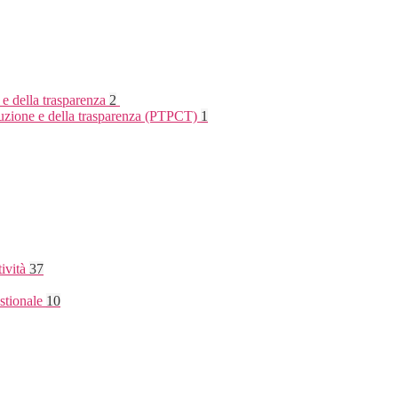
 e della trasparenza
2
rruzione e della trasparenza (PTPCT)
1
tività
37
stionale
10