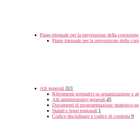
Piano triennale per la prevenzione della corruzione
Piano triennale per la prevenzione della co
Atti generali
313
Riferimenti normativi su organizzazione e at
Atti amministrativi generali
45
Documenti di programmazione strategico-ge
Statuti e leggi regionali
1
Codice disciplinare e codice di condotta
9