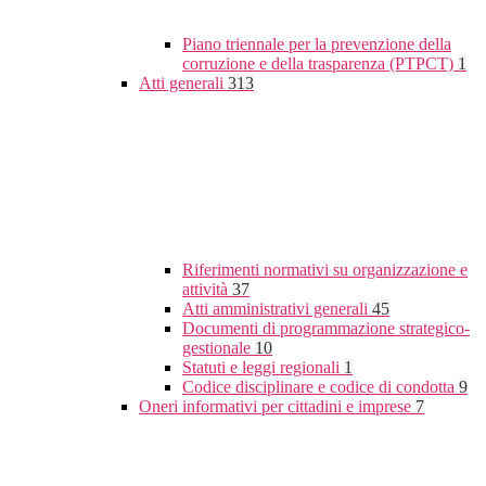
Piano triennale per la prevenzione della
corruzione e della trasparenza (PTPCT)
1
Atti generali
313
Riferimenti normativi su organizzazione e
attività
37
Atti amministrativi generali
45
Documenti di programmazione strategico-
gestionale
10
Statuti e leggi regionali
1
Codice disciplinare e codice di condotta
9
Oneri informativi per cittadini e imprese
7