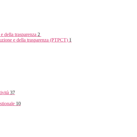
 e della trasparenza
2
rruzione e della trasparenza (PTPCT)
1
tività
37
stionale
10