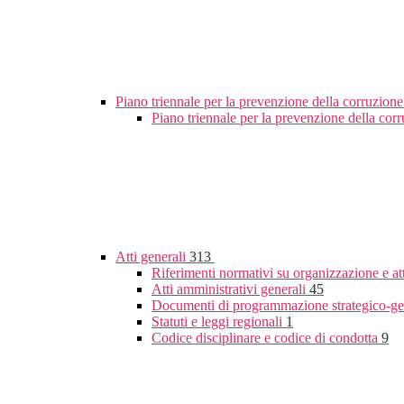
Piano triennale per la prevenzione della corruzione
Piano triennale per la prevenzione della co
Atti generali
313
Riferimenti normativi su organizzazione e at
Atti amministrativi generali
45
Documenti di programmazione strategico-ge
Statuti e leggi regionali
1
Codice disciplinare e codice di condotta
9