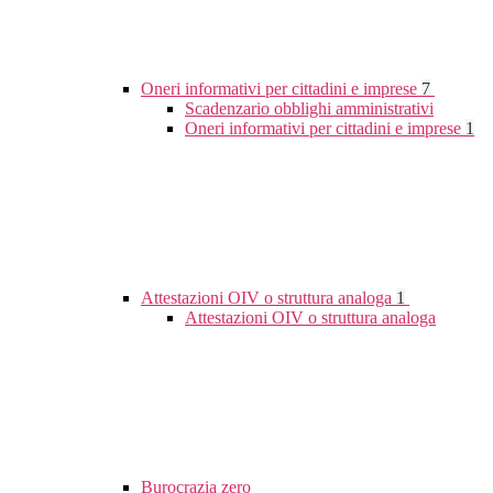
Oneri informativi per cittadini e imprese
7
Scadenzario obblighi amministrativi
Oneri informativi per cittadini e imprese
1
Attestazioni OIV o struttura analoga
1
Attestazioni OIV o struttura analoga
Burocrazia zero