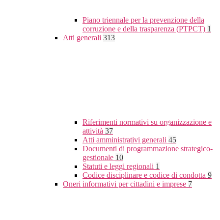
Piano triennale per la prevenzione della
corruzione e della trasparenza (PTPCT)
1
Atti generali
313
Riferimenti normativi su organizzazione e
attività
37
Atti amministrativi generali
45
Documenti di programmazione strategico-
gestionale
10
Statuti e leggi regionali
1
Codice disciplinare e codice di condotta
9
Oneri informativi per cittadini e imprese
7