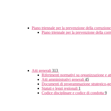
Piano triennale per la prevenzione della corruzione
Piano triennale per la prevenzione della co
Atti generali
313
Riferimenti normativi su organizzazione e at
Atti amministrativi generali
45
Documenti di programmazione strategico-ge
Statuti e leggi regionali
1
Codice disciplinare e codice di condotta
9