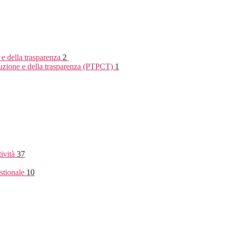
 e della trasparenza
2
rruzione e della trasparenza (PTPCT)
1
tività
37
stionale
10