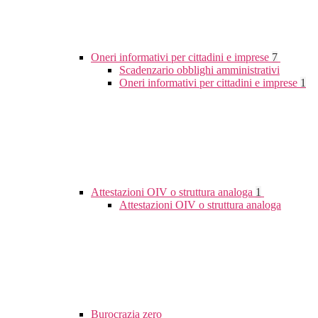
Oneri informativi per cittadini e imprese
7
Scadenzario obblighi amministrativi
Oneri informativi per cittadini e imprese
1
Attestazioni OIV o struttura analoga
1
Attestazioni OIV o struttura analoga
Burocrazia zero