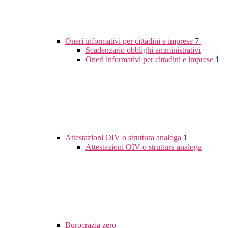
Oneri informativi per cittadini e imprese
7
Scadenzario obblighi amministrativi
Oneri informativi per cittadini e imprese
1
Attestazioni OIV o struttura analoga
1
Attestazioni OIV o struttura analoga
Burocrazia zero