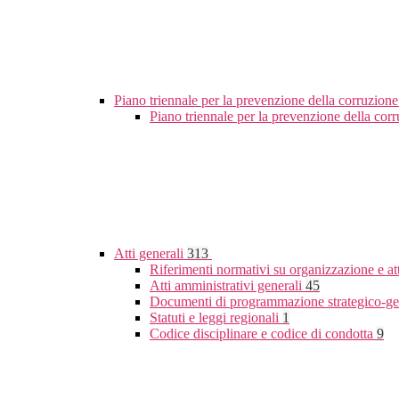
Piano triennale per la prevenzione della corruzione
Piano triennale per la prevenzione della co
Atti generali
313
Riferimenti normativi su organizzazione e at
Atti amministrativi generali
45
Documenti di programmazione strategico-ge
Statuti e leggi regionali
1
Codice disciplinare e codice di condotta
9