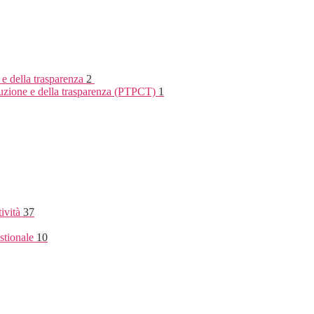
 e della trasparenza
2
rruzione e della trasparenza (PTPCT)
1
tività
37
stionale
10