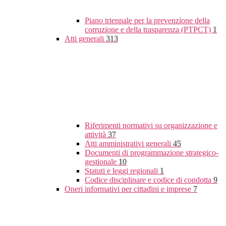
Piano triennale per la prevenzione della
corruzione e della trasparenza (PTPCT)
1
Atti generali
313
Riferimenti normativi su organizzazione e
attività
37
Atti amministrativi generali
45
Documenti di programmazione strategico-
gestionale
10
Statuti e leggi regionali
1
Codice disciplinare e codice di condotta
9
Oneri informativi per cittadini e imprese
7