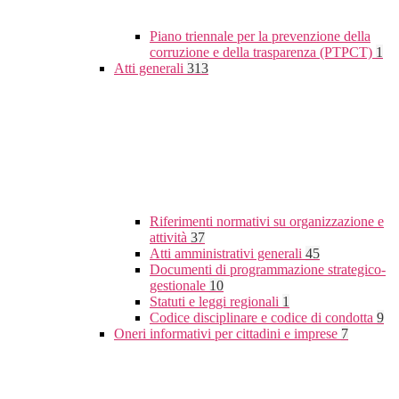
Piano triennale per la prevenzione della
corruzione e della trasparenza (PTPCT)
1
Atti generali
313
Riferimenti normativi su organizzazione e
attività
37
Atti amministrativi generali
45
Documenti di programmazione strategico-
gestionale
10
Statuti e leggi regionali
1
Codice disciplinare e codice di condotta
9
Oneri informativi per cittadini e imprese
7