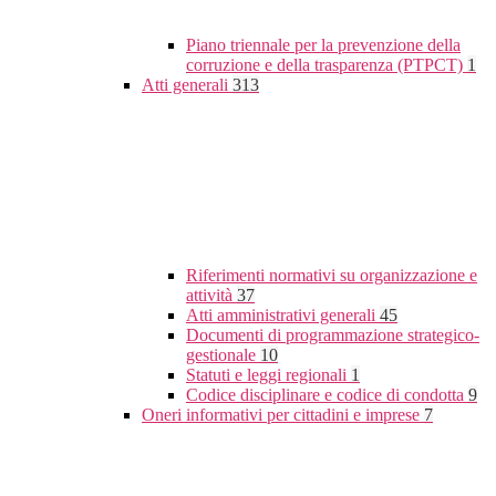
Piano triennale per la prevenzione della
corruzione e della trasparenza (PTPCT)
1
Atti generali
313
Riferimenti normativi su organizzazione e
attività
37
Atti amministrativi generali
45
Documenti di programmazione strategico-
gestionale
10
Statuti e leggi regionali
1
Codice disciplinare e codice di condotta
9
Oneri informativi per cittadini e imprese
7