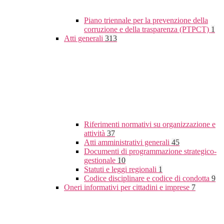
Piano triennale per la prevenzione della
corruzione e della trasparenza (PTPCT)
1
Atti generali
313
Riferimenti normativi su organizzazione e
attività
37
Atti amministrativi generali
45
Documenti di programmazione strategico-
gestionale
10
Statuti e leggi regionali
1
Codice disciplinare e codice di condotta
9
Oneri informativi per cittadini e imprese
7