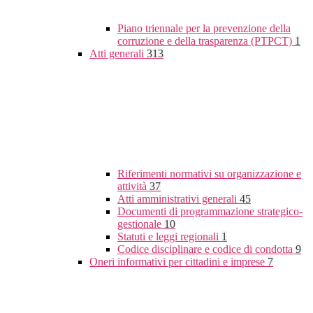
Piano triennale per la prevenzione della
corruzione e della trasparenza (PTPCT)
1
Atti generali
313
Riferimenti normativi su organizzazione e
attività
37
Atti amministrativi generali
45
Documenti di programmazione strategico-
gestionale
10
Statuti e leggi regionali
1
Codice disciplinare e codice di condotta
9
Oneri informativi per cittadini e imprese
7