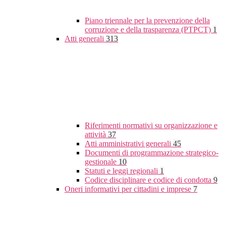
Piano triennale per la prevenzione della
corruzione e della trasparenza (PTPCT)
1
Atti generali
313
Riferimenti normativi su organizzazione e
attività
37
Atti amministrativi generali
45
Documenti di programmazione strategico-
gestionale
10
Statuti e leggi regionali
1
Codice disciplinare e codice di condotta
9
Oneri informativi per cittadini e imprese
7