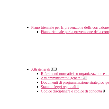
Piano triennale per la prevenzione della corruzione
Piano triennale per la prevenzione della co
Atti generali
313
Riferimenti normativi su organizzazione e at
Atti amministrativi generali
45
Documenti di programmazione strategico-ge
Statuti e leggi regionali
1
Codice disciplinare e codice di condotta
9