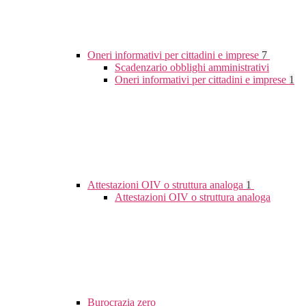
Oneri informativi per cittadini e imprese
7
Scadenzario obblighi amministrativi
Oneri informativi per cittadini e imprese
1
Attestazioni OIV o struttura analoga
1
Attestazioni OIV o struttura analoga
Burocrazia zero