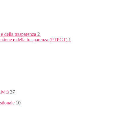
 e della trasparenza
2
rruzione e della trasparenza (PTPCT)
1
tività
37
stionale
10