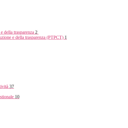
 e della trasparenza
2
rruzione e della trasparenza (PTPCT)
1
tività
37
stionale
10