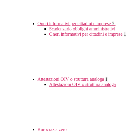
Oneri informativi per cittadini e imprese
7
Scadenzario obblighi amministrativi
Oneri informativi per cittadini e imprese
1
Attestazioni OIV o struttura analoga
1
Attestazioni OIV o struttura analoga
Burocrazia zero