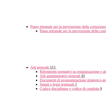
Piano triennale per la prevenzione della corruzione
Piano triennale per la prevenzione della co
Atti generali
313
Riferimenti normativi su organizzazione e at
Atti amministrativi generali
45
Documenti di programmazione strategico-ge
Statuti e leggi regionali
1
Codice disciplinare e codice di condotta
9