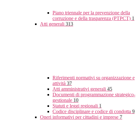
Piano triennale per la prevenzione della
corruzione e della trasparenza (PTPCT)
1
Atti generali
313
Riferimenti normativi su organizzazione e
attività
37
Atti amministrativi generali
45
Documenti di programmazione strategico-
gestionale
10
Statuti e leggi regionali
1
Codice disciplinare e codice di condotta
9
Oneri informativi per cittadini e imprese
7