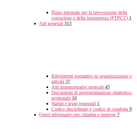
Piano triennale per la prevenzione della
corruzione e della trasparenza (PTPCT)
1
Atti generali
313
Riferimenti normativi su organizzazione e
attività
37
Atti amministrativi generali
45
Documenti di programmazione strategico-
gestionale
10
Statuti e leggi regionali
1
Codice disciplinare e codice di condotta
9
Oneri informativi per cittadini e imprese
7