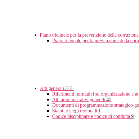
Piano triennale per la prevenzione della corruzione
Piano triennale per la prevenzione della co
Atti generali
313
Riferimenti normativi su organizzazione e at
Atti amministrativi generali
45
Documenti di programmazione strategico-ge
Statuti e leggi regionali
1
Codice disciplinare e codice di condotta
9