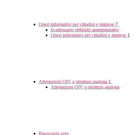
Oneri informativi per cittadini e imprese
7
Scadenzario obblighi amministrativi
Oneri informativi per cittadini e imprese
1
Attestazioni OIV o struttura analoga
1
Attestazioni OIV o struttura analoga
Burocrazia zero