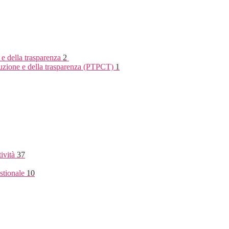
 e della trasparenza
2
rruzione e della trasparenza (PTPCT)
1
tività
37
stionale
10