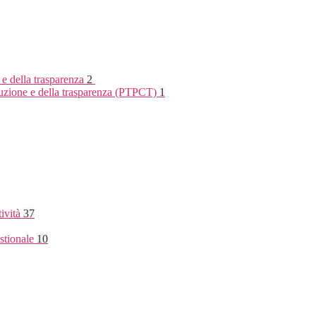
 e della trasparenza
2
rruzione e della trasparenza (PTPCT)
1
tività
37
stionale
10