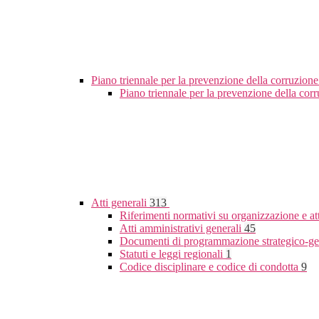
Piano triennale per la prevenzione della corruzione
Piano triennale per la prevenzione della co
Atti generali
313
Riferimenti normativi su organizzazione e at
Atti amministrativi generali
45
Documenti di programmazione strategico-ge
Statuti e leggi regionali
1
Codice disciplinare e codice di condotta
9