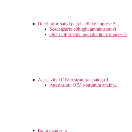
Oneri informativi per cittadini e imprese
7
Scadenzario obblighi amministrativi
Oneri informativi per cittadini e imprese
1
Attestazioni OIV o struttura analoga
1
Attestazioni OIV o struttura analoga
Burocrazia zero