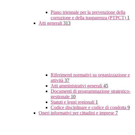
Piano triennale per la prevenzione della
corruzione e della trasparenza (PTPCT)
1
Atti generali
313
Riferimenti normativi su organizzazione e
attività
37
Atti amministrativi generali
45
Documenti di programmazione strategico-
gestionale
10
Statuti e leggi regionali
1
Codice disciplinare e codice di condotta
9
Oneri informativi per cittadini e imprese
7