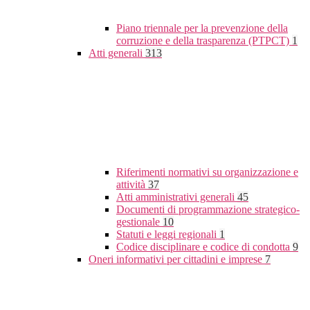
Piano triennale per la prevenzione della
corruzione e della trasparenza (PTPCT)
1
Atti generali
313
Riferimenti normativi su organizzazione e
attività
37
Atti amministrativi generali
45
Documenti di programmazione strategico-
gestionale
10
Statuti e leggi regionali
1
Codice disciplinare e codice di condotta
9
Oneri informativi per cittadini e imprese
7