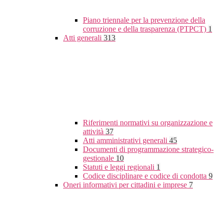
Piano triennale per la prevenzione della
corruzione e della trasparenza (PTPCT)
1
Atti generali
313
Riferimenti normativi su organizzazione e
attività
37
Atti amministrativi generali
45
Documenti di programmazione strategico-
gestionale
10
Statuti e leggi regionali
1
Codice disciplinare e codice di condotta
9
Oneri informativi per cittadini e imprese
7