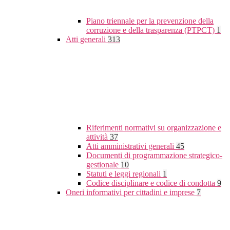
Piano triennale per la prevenzione della
corruzione e della trasparenza (PTPCT)
1
Atti generali
313
Riferimenti normativi su organizzazione e
attività
37
Atti amministrativi generali
45
Documenti di programmazione strategico-
gestionale
10
Statuti e leggi regionali
1
Codice disciplinare e codice di condotta
9
Oneri informativi per cittadini e imprese
7