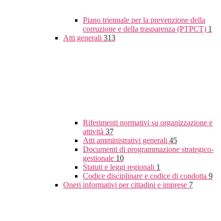
Piano triennale per la prevenzione della
corruzione e della trasparenza (PTPCT)
1
Atti generali
313
Riferimenti normativi su organizzazione e
attività
37
Atti amministrativi generali
45
Documenti di programmazione strategico-
gestionale
10
Statuti e leggi regionali
1
Codice disciplinare e codice di condotta
9
Oneri informativi per cittadini e imprese
7