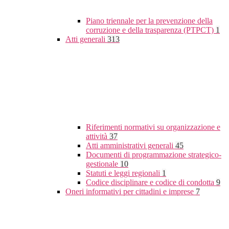
Piano triennale per la prevenzione della
corruzione e della trasparenza (PTPCT)
1
Atti generali
313
Riferimenti normativi su organizzazione e
attività
37
Atti amministrativi generali
45
Documenti di programmazione strategico-
gestionale
10
Statuti e leggi regionali
1
Codice disciplinare e codice di condotta
9
Oneri informativi per cittadini e imprese
7