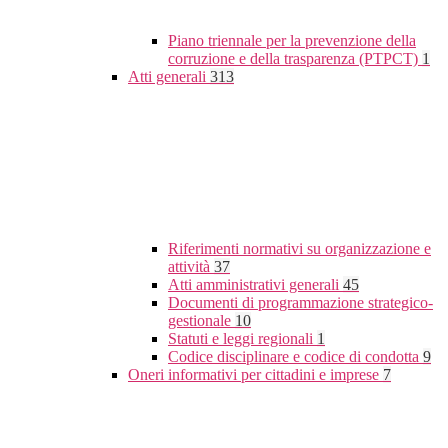
Piano triennale per la prevenzione della
corruzione e della trasparenza (PTPCT)
1
Atti generali
313
Riferimenti normativi su organizzazione e
attività
37
Atti amministrativi generali
45
Documenti di programmazione strategico-
gestionale
10
Statuti e leggi regionali
1
Codice disciplinare e codice di condotta
9
Oneri informativi per cittadini e imprese
7