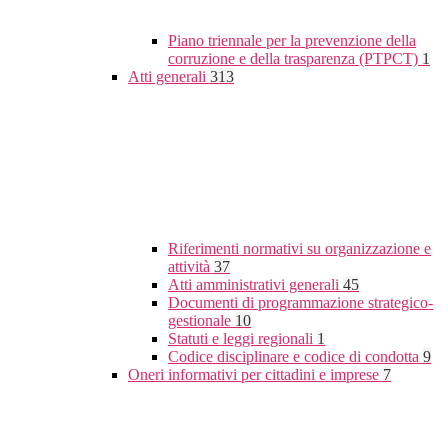
Piano triennale per la prevenzione della
corruzione e della trasparenza (PTPCT)
1
Atti generali
313
Riferimenti normativi su organizzazione e
attività
37
Atti amministrativi generali
45
Documenti di programmazione strategico-
gestionale
10
Statuti e leggi regionali
1
Codice disciplinare e codice di condotta
9
Oneri informativi per cittadini e imprese
7