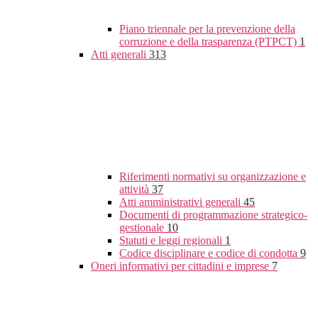
Piano triennale per la prevenzione della
corruzione e della trasparenza (PTPCT)
1
Atti generali
313
Riferimenti normativi su organizzazione e
attività
37
Atti amministrativi generali
45
Documenti di programmazione strategico-
gestionale
10
Statuti e leggi regionali
1
Codice disciplinare e codice di condotta
9
Oneri informativi per cittadini e imprese
7