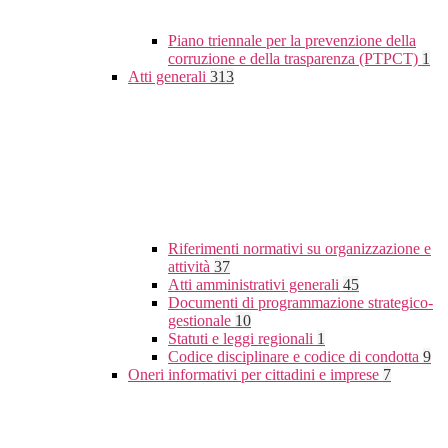
Piano triennale per la prevenzione della
corruzione e della trasparenza (PTPCT)
1
Atti generali
313
Riferimenti normativi su organizzazione e
attività
37
Atti amministrativi generali
45
Documenti di programmazione strategico-
gestionale
10
Statuti e leggi regionali
1
Codice disciplinare e codice di condotta
9
Oneri informativi per cittadini e imprese
7