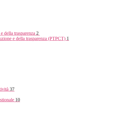
 e della trasparenza
2
rruzione e della trasparenza (PTPCT)
1
tività
37
stionale
10