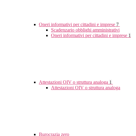
Oneri informativi per cittadini e imprese
7
Scadenzario obblighi amministrativi
Oneri informativi per cittadini e imprese
1
Attestazioni OIV o struttura analoga
1
Attestazioni OIV o struttura analoga
Burocrazia zero