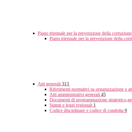
Piano triennale per la prevenzione della corruzione
Piano triennale per la prevenzione della co
Atti generali
313
Riferimenti normativi su organizzazione e at
Atti amministrativi generali
45
Documenti di programmazione strategico-ge
Statuti e leggi regionali
1
Codice disciplinare e codice di condotta
9