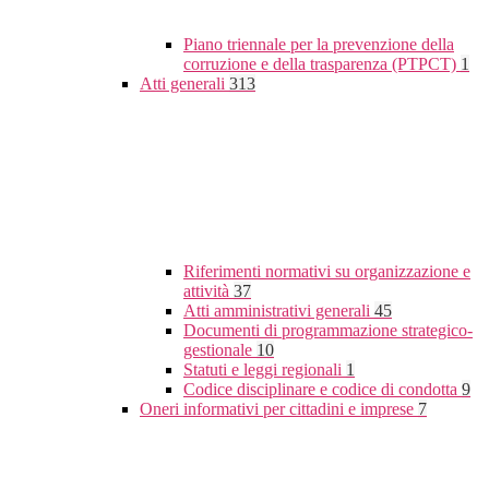
Piano triennale per la prevenzione della
corruzione e della trasparenza (PTPCT)
1
Atti generali
313
Riferimenti normativi su organizzazione e
attività
37
Atti amministrativi generali
45
Documenti di programmazione strategico-
gestionale
10
Statuti e leggi regionali
1
Codice disciplinare e codice di condotta
9
Oneri informativi per cittadini e imprese
7