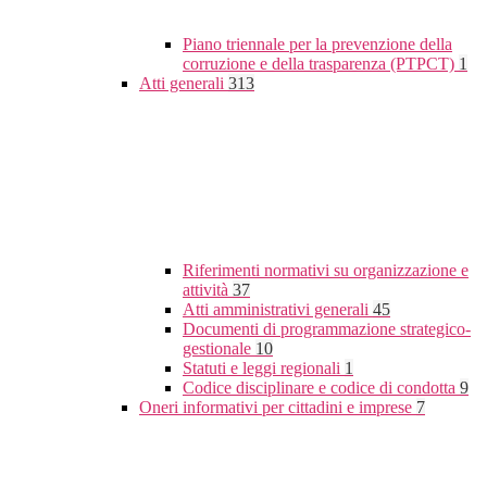
Piano triennale per la prevenzione della
corruzione e della trasparenza (PTPCT)
1
Atti generali
313
Riferimenti normativi su organizzazione e
attività
37
Atti amministrativi generali
45
Documenti di programmazione strategico-
gestionale
10
Statuti e leggi regionali
1
Codice disciplinare e codice di condotta
9
Oneri informativi per cittadini e imprese
7