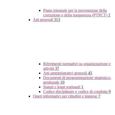
Piano triennale per la prevenzione della
corruzione e della trasparenza (PTPCT)
1
Atti generali
313
Riferimenti normativi su organizzazione e
attività
37
Atti amministrativi generali
45
Documenti di programmazione strategico-
gestionale
10
Statuti e leggi regionali
1
Codice disciplinare e codice di condotta
9
Oneri informativi per cittadini e imprese
7