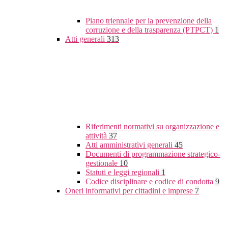
Piano triennale per la prevenzione della
corruzione e della trasparenza (PTPCT)
1
Atti generali
313
Riferimenti normativi su organizzazione e
attività
37
Atti amministrativi generali
45
Documenti di programmazione strategico-
gestionale
10
Statuti e leggi regionali
1
Codice disciplinare e codice di condotta
9
Oneri informativi per cittadini e imprese
7